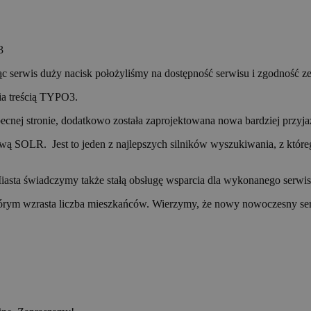
3
ąc serwis duży nacisk położyliśmy na dostępność serwisu i zgodność 
ia treścią TYPO3.
becnej stronie, dodatkowo została zaprojektowana nowa bardziej przyj
LR. Jest to jeden z najlepszych silników wyszukiwania, z którego k
iasta świadczymy także stałą obsługę wsparcia dla wykonanego serwis
 którym wzrasta liczba mieszkańców. Wierzymy, że nowy nowoczesny se