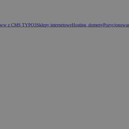
 www z CMS TYPO3
Sklepy internetowe
Hosting, domeny
Pozycjonowan