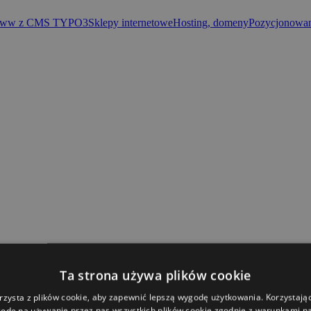
 www z CMS TYPO3
Sklepy internetowe
Hosting, domeny
Pozycjonowan
Ta strona używa plików cookie
rzysta z plików cookie, aby zapewnić lepszą wygodę użytkowania. Korzystając 
odę na używanie przez nas wszystkich plików cookie zgodnie z warunkami nas