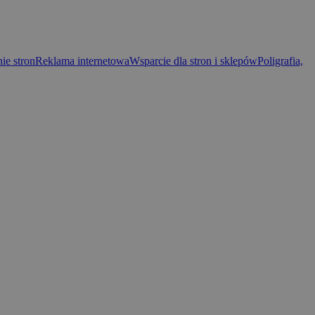
ie stron
Reklama internetowa
Wsparcie dla stron i sklepów
Poligrafia,