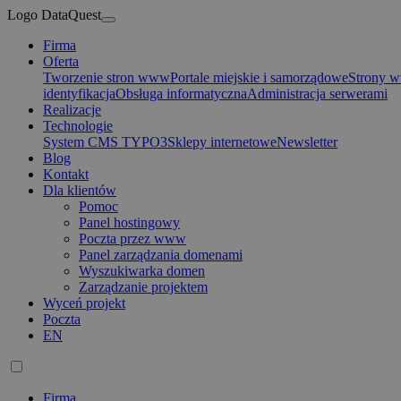
Logo DataQuest
Firma
Oferta
Tworzenie stron www
Portale miejskie i samorządowe
Strony
identyfikacja
Obsługa informatyczna
Administracja serwerami
Realizacje
Technologie
System CMS TYPO3
Sklepy internetowe
Newsletter
Blog
Kontakt
Dla klientów
Pomoc
Panel hostingowy
Poczta przez www
Panel zarządzania domenami
Wyszukiwarka domen
Zarządzanie projektem
Wyceń projekt
Poczta
EN
Firma