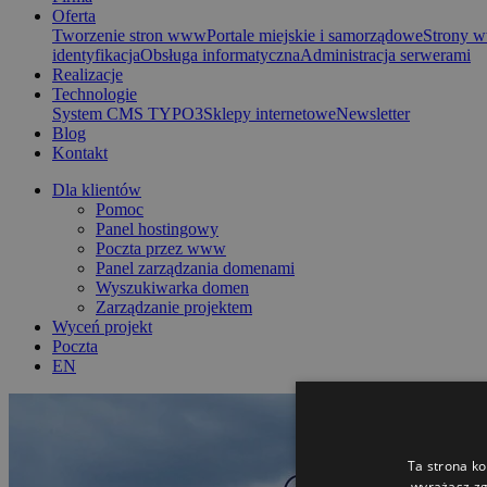
Oferta
Tworzenie stron www
Portale miejskie i samorządowe
Strony
identyfikacja
Obsługa informatyczna
Administracja serwerami
Realizacje
Technologie
System CMS TYPO3
Sklepy internetowe
Newsletter
Blog
Kontakt
Dla klientów
Pomoc
Panel hostingowy
Poczta przez www
Panel zarządzania domenami
Wyszukiwarka domen
Zarządzanie projektem
Wyceń projekt
Poczta
EN
Ta strona ko
wyrażasz zg