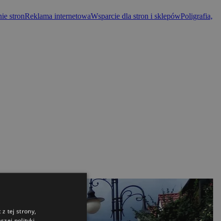
ie stron
Reklama internetowa
Wsparcie dla stron i sklepów
Poligrafia,
z tej strony,
zej polityki