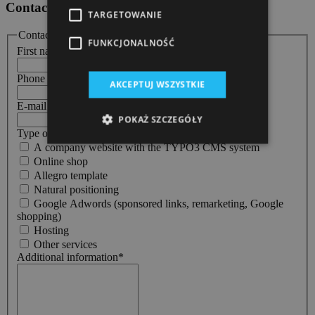
Contact form
TARGETOWANIE
Contact form
FUNKCJONALNOŚĆ
First name and last name
*
Phone number
AKCEPTUJ WSZYSTKIE
E-mail adress
*
POKAŻ SZCZEGÓŁY
Type of offer
A company website with the TYPO3 CMS system
Online shop
Allegro template
Natural positioning
Google Adwords (sponsored links, remarketing, Google
shopping)
Hosting
Other services
Additional information
*