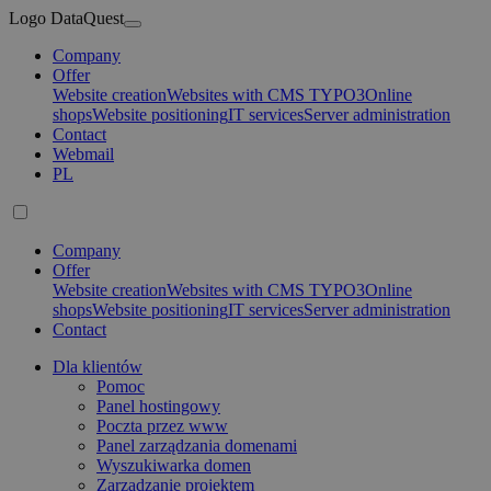
Logo DataQuest
Company
Offer
Website creation
Websites with CMS TYPO3
Online
shops
Website positioning
IT services
Server administration
Contact
Webmail
PL
Company
Offer
Website creation
Websites with CMS TYPO3
Online
shops
Website positioning
IT services
Server administration
Contact
Dla klientów
Pomoc
Panel hostingowy
Poczta przez www
Panel zarządzania domenami
Wyszukiwarka domen
Zarządzanie projektem