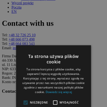
Wyceń projekt
Poczta
EN
Contact with us
Tel:
+48 32 726 25 10
Tel:
+48 666 073 498
Tel:
+48 664 083 543
Email:
info@dataquest.pl
Ta strona używa plików
Firma Data Quest
44-330 Jastrzębie-Zdrój
cookie
ul. 11 Listopada 67
NIP: 6331013867
Ta strona korzysta z plików cookie, aby
Regon: 273797640
zapewnić lepszą wygodę użytkowania.
Bank: ING Bank Śląski O/Jastrzębie-Zdrój
Korzystając z tej strony, wyrażasz zgodę na
Konto nr: 45 1050 1605 1000 0004 0372 2424
używanie przez nas wszystkich plików cookie
zgodnie z warunkami naszej polityki plików
Contact form
cookie.
Dowiedz się więcej
NIEZBĘDNE
WYDAJNOŚĆ