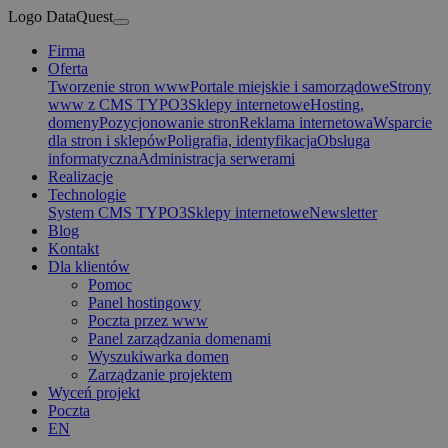
Logo DataQuest
Firma
Oferta
Tworzenie stron www
Portale miejskie i samorządowe
Strony
www z CMS TYPO3
Sklepy internetowe
Hosting,
domeny
Pozycjonowanie stron
Reklama internetowa
Wsparcie
dla stron i sklepów
Poligrafia, identyfikacja
Obsługa
informatyczna
Administracja serwerami
Realizacje
Technologie
System CMS TYPO3
Sklepy internetowe
Newsletter
Blog
Kontakt
Dla klientów
Pomoc
Panel hostingowy
Poczta przez www
Panel zarządzania domenami
Wyszukiwarka domen
Zarządzanie projektem
Wyceń projekt
Poczta
EN