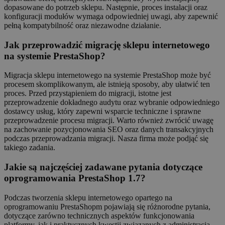
dopasowane do potrzeb sklepu. Następnie, proces instalacji oraz
konfiguracji modułów wymaga odpowiedniej uwagi, aby zapewnić
pełną kompatybilność oraz niezawodne działanie.
Jak przeprowadzić migrację sklepu internetowego
na systemie PrestaShop?
Migracja sklepu internetowego na systemie PrestaShop może być
procesem skomplikowanym, ale istnieją sposoby, aby ułatwić ten
proces. Przed przystąpieniem do migracji, istotne jest
przeprowadzenie dokładnego audytu oraz wybranie odpowiedniego
dostawcy usług, który zapewni wsparcie techniczne i sprawne
przeprowadzenie procesu migracji. Warto również zwrócić uwagę
na zachowanie pozycjonowania SEO oraz danych transakcyjnych
podczas przeprowadzania migracji. Nasza firma może podjąć się
takiego zadania.
Jakie są najczęściej zadawane pytania dotyczące
oprogramowania PrestaShop 1.7?
Podczas tworzenia sklepu internetowego opartego na
oprogramowaniu PrestaShopm pojawiają się różnorodne pytania,
dotyczące zarówno technicznych aspektów funkcjonowania
platformy, jak i praktycznych kwestii związanych z administracją