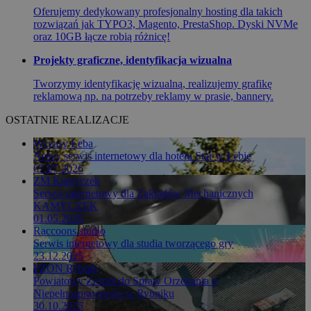
Oferujemy dedykowany profesjonalny hosting dla takich
rozwiązań jak TYPO3, Magento, PrestaShop. Dyski NVMe
oraz 10GB łącze robią różnicę!
Projekty graficzne, identyfikacja wizualna
Tworzymy identyfikację wizualną, realizujemy grafikę
reklamową np. na potrzeby reklamy w prasie, bannery.
OSTATNIE REALIZACJE
Wczasy Łeba
Nowy serwis internetowy dla hotelu Star w Łebie
07.07.2026
ZM Kamyczek
Serwis internetowy dla Zakładów Mechanicznych
KAMYCZEK
01.05.2026
Raccoons.studio
Serwis internetowy dla studia tworzącego gry
23.12.2025
PZON Rybnik
Powiatowy Zespół do Spraw Orzekania o
Niepełnosprawności w Rybniku
30.10.2025