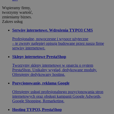
Wspieramy
firmy,
tworzymy wartość,
zmieniamy biznes.
Zakres
usług
Serwisy internetowe. Wdrożenia TYPO3 CMS
Profesjonalne, nowoczesne i wysoce użyteczne
– te zwroty najlepiej opisują budowane przez naszą firmę
serwisy internetowe.
Sklepy internetowe PrestaShop
Tworzymy sklepy internetowe w oparciu o system
PrestaShop. Unikalny wygląd, dedykowane moduły.
Oferujemy dedykowany hosting.
Pozycjonowanie, reklama Google
Oferujemy usługi profesjonalnego pozycjonowania stron
internetowych oraz obsługi kampanii Google Adwords,
Google Shopping, Remarketing.
Hosting TYPO3, PrestaShop