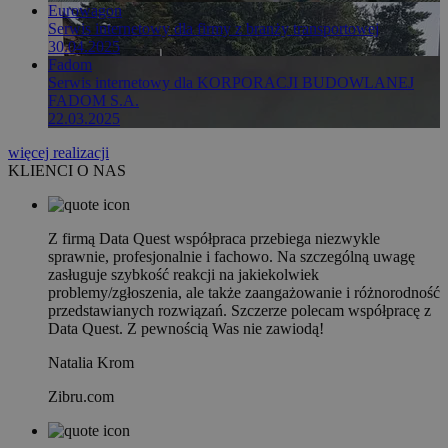
Eurowagon
Serwis internetowy dla firmy z branży transportowej
30.04.2025
Fadom
Serwis internetowy dla KORPORACJI BUDOWLANEJ
FADOM S.A.
22.03.2025
więcej realizacji
KLIENCI O NAS
Z firmą Data Quest współpraca przebiega niezwykle
sprawnie, profesjonalnie i fachowo. Na szczególną uwagę
zasługuje szybkość reakcji na jakiekolwiek
problemy/zgłoszenia, ale także zaangażowanie i różnorodność
przedstawianych rozwiązań. Szczerze polecam współpracę z
Data Quest. Z pewnością Was nie zawiodą!
Natalia Krom
Zibru.com