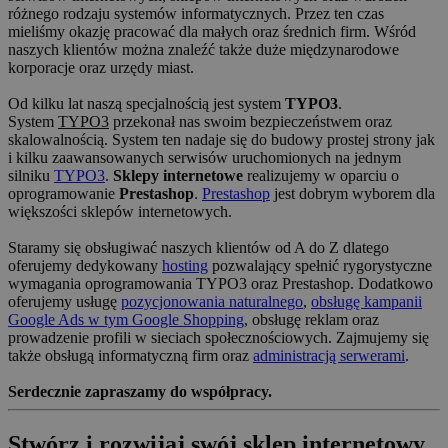
różnego rodzaju systemów informatycznych. Przez ten czas
mieliśmy okazję pracować dla małych oraz średnich firm. Wśród
naszych klientów można znaleźć także duże międzynarodowe
korporacje oraz urzędy miast.
Od kilku lat naszą specjalnością jest system
TYPO3
.
System
TYPO3
przekonał nas swoim bezpieczeństwem oraz
skalowalnością. System ten nadaje się do budowy prostej strony jak
i kilku zaawansowanych serwisów uruchomionych na jednym
silniku
TYPO3
.
Sklepy internetowe
realizujemy w oparciu o
oprogramowanie
Prestashop
.
Prestashop
jest dobrym wyborem dla
większości sklepów internetowych.
Staramy się obsługiwać naszych klientów od A do Z dlatego
oferujemy dedykowany
hosting
pozwalający spełnić rygorystyczne
wymagania oprogramowania TYPO3 oraz Prestashop. Dodatkowo
oferujemy usługę
pozycjonowania naturalnego
,
obsługę kampanii
Google Ads w tym Google Shopping
, obsługę reklam oraz
prowadzenie profili w sieciach społecznościowych. Zajmujemy się
także obsługą informatyczną firm oraz
administracją serwerami
.
Serdecznie zapraszamy do współpracy.
Stwórz i rozwijaj swój sklep internetowy