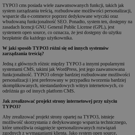
TYPO3 cms posiada wiele zaawansowanych funkcji, takich jak
system zarządzania treścią, rozbudowane możliwości personalizacji,
wsparcie dla e-commerce poprzez dedykowane wtyczki oraz
wbudowaną funkcjonalność SEO. Ponadto, system ten, dostępny na
zasadach licencji GNU General Public License (GPL), jest
systemem open source, co oznacza, że jest dostępny do użytku
bezpłatnie dla każdego użytkownika.
W jaki sposób TYPO3 różni się od innych systemów
zarządzania treścią?
Jedną z głównych różnic między TYPO3 a innymi popularnymi
systemami CMS, takimi jak WordPress, jest jego zaawansowana
funkcjonalność. TYPO3 oferuje bardziej rozbudowane możliwości
personalizacji i jest preferowany w przypadku tworzenia bardziej
skomplikowanych, niestandardowych witryn internetowych, co
odróżnia go od innych platform CMS.
Jak zrealizować projekt strony internetowej przy użyciu
TYPO3?
Aby zrealizować projekt strony opartej na TYPO3, istnieje
możliwość skorzystania z dedykowanego wsparcia technicznego,
które umożliwia osiągnięcie spersonalizowanych rozwiązań
zgodnych z wymaganiami klienta. Jako system open source,