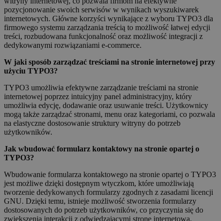
witryny internetowej, co pozwala firmom na efektywne
pozycjonowanie swoich serwisów w wynikach wyszukiwarek
internetowych. Główne korzyści wynikające z wyboru TYPO3 dla
firmowego systemu zarządzania treścią to możliwość łatwej edycji
treści, rozbudowana funkcjonalność oraz możliwość integracji z
dedykowanymi rozwiązaniami e-commerce.
W jaki sposób zarządzać treściami na stronie internetowej przy
użyciu TYPO3?
TYPO3 umożliwia efektywne zarządzanie treściami na stronie
internetowej poprzez intuicyjny panel administracyjny, który
umożliwia edycję, dodawanie oraz usuwanie treści. Użytkownicy
mogą także zarządzać stronami, menu oraz kategoriami, co pozwala
na elastyczne dostosowanie struktury witryny do potrzeb
użytkowników.
Jak wbudować formularz kontaktowy na stronie opartej o
TYPO3?
Wbudowanie formularza kontaktowego na stronie opartej o TYPO3
jest możliwe dzięki dostępnym wtyczkom, które umożliwiają
tworzenie dedykowanych formularzy zgodnych z zasadami licencji
GNU. Dzięki temu, istnieje możliwość stworzenia formularzy
dostosowanych do potrzeb użytkowników, co przyczynia się do
zwiększenia interakcji z odwiedzającymi stronę internetową.