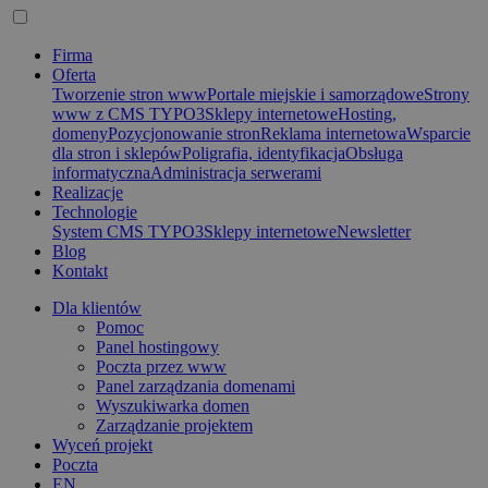
Firma
Oferta
Tworzenie stron www
Portale miejskie i samorządowe
Strony
www z CMS TYPO3
Sklepy internetowe
Hosting,
domeny
Pozycjonowanie stron
Reklama internetowa
Wsparcie
dla stron i sklepów
Poligrafia, identyfikacja
Obsługa
informatyczna
Administracja serwerami
Realizacje
Technologie
System CMS TYPO3
Sklepy internetowe
Newsletter
Blog
Kontakt
Dla klientów
Pomoc
Panel hostingowy
Poczta przez www
Panel zarządzania domenami
Wyszukiwarka domen
Zarządzanie projektem
Wyceń projekt
Poczta
EN