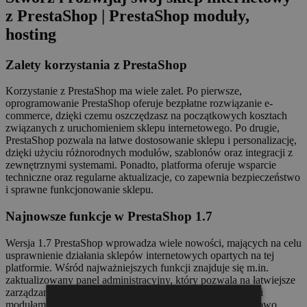
z PrestaShop | PrestaShop moduły,
hosting
Zalety korzystania z PrestaShop
Korzystanie z PrestaShop ma wiele zalet. Po pierwsze,
oprogramowanie PrestaShop oferuje bezpłatne rozwiązanie e-
commerce, dzięki czemu oszczędzasz na początkowych kosztach
związanych z uruchomieniem sklepu internetowego. Po drugie,
PrestaShop pozwala na łatwe dostosowanie sklepu i personalizację,
dzięki użyciu różnorodnych modułów, szablonów oraz integracji z
zewnętrznymi systemami. Ponadto, platforma oferuje wsparcie
techniczne oraz regularne aktualizacje, co zapewnia bezpieczeństwo
i sprawne funkcjonowanie sklepu.
Najnowsze funkcje w PrestaShop 1.7
Wersja 1.7 PrestaShop wprowadza wiele nowości, mających na celu
usprawnienie działania sklepów internetowych opartych na tej
platformie. Wśród najważniejszych funkcji znajduje się m.in.
zaktualizowany panel administracyjny, który pozwala na łatwiejsze
zarządzanie sklepem, oraz poprawiona integracja z różnymi
modułami, co rozszerza funkcjonalność platformy. Dodatkowo,