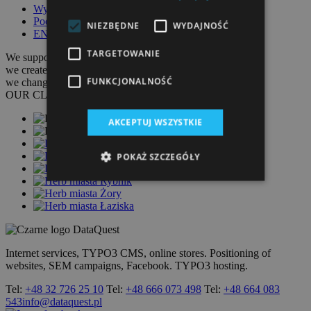
Wyceń projekt
Poczta
NIEZBĘDNE
WYDAJNOŚĆ
EN
TARGETOWANIE
We support
businesses,
we create value,
FUNKCJONALNOŚĆ
we change the business.
OUR CLIENTS
AKCEPTUJ WSZYSTKIE
POKAŻ SZCZEGÓŁY
Internet services, TYPO3 CMS, online stores. Positioning of
websites, SEM campaigns, Facebook. TYPO3 hosting.
Tel:
+48 32 726 25 10
Tel:
+48 666 073 498
Tel:
+48 664 083
543
info@dataquest.pl