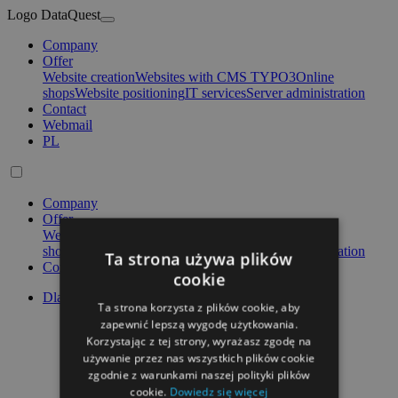
Logo DataQuest
Company
Offer
Website creation
Websites with CMS TYPO3
Online
shops
Website positioning
IT services
Server administration
Contact
Webmail
PL
Company
Offer
Website creation
Websites with CMS TYPO3
Online
shops
Website positioning
IT services
Server administration
Ta strona używa plików
Contact
cookie
Dla klientów
Ta strona korzysta z plików cookie, aby
Pomoc
zapewnić lepszą wygodę użytkowania.
Panel hostingowy
Korzystając z tej strony, wyrażasz zgodę na
Poczta przez www
używanie przez nas wszystkich plików cookie
Panel zarządzania domenami
zgodnie z warunkami naszej polityki plików
Wyszukiwarka domen
cookie.
Dowiedz się więcej
Zarządzanie projektem